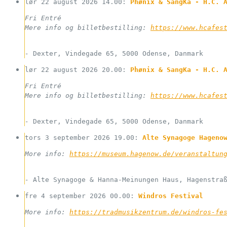
lør 22 august 2026
14.00
: 
Phønix & SangKa - H.C. 
Fri Entré
Mere info og billetbestilling: 
https://www.hcafes
-
Dexter, Vindegade 65, 5000 Odense, Danmark
lør 22 august 2026
20.00
: 
Phønix & SangKa - H.C. 
Fri Entré
Mere info og billetbestilling: 
https://www.hcafes
-
Dexter, Vindegade 65, 5000 Odense, Danmark
tors 3 september 2026
19.00
: 
Alte Synagoge Hageno
More info: 
https://museum.hagenow.de/veranstaltun
-
Alte Synagoge & Hanna-Meinungen Haus, Hagenstra
fre 4 september 2026
00.00
: 
Windros Festival
More info: 
https://tradmusikzentrum.de/windros-fe