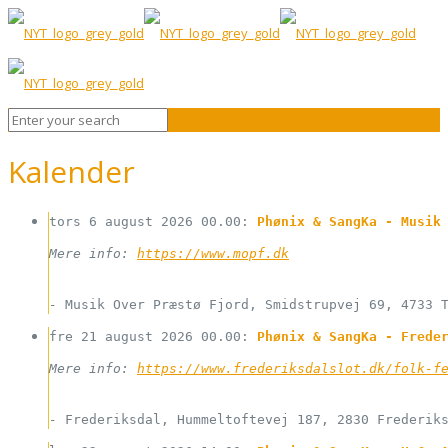
Kalender
tors 6 august 2026
00.00
: 
Phønix & SangKa - Musik
Mere info: 
https://www.mopf.dk
-
Musik Over Præstø Fjord, Smidstrupvej 69, 4733 
fre 21 august 2026
00.00
: 
Phønix & SangKa - Frede
Mere info: 
https://www.frederiksdalslot.dk/folk-f
-
Frederiksdal, Hummeltoftevej 187, 2830 Frederik